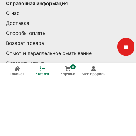
Справочная информация
О нас
Доставка
Способы оплаты
Возврат товара
Отмот и параллельное сматывание
Оставить отзыв
0
Контакты
Главная
Каталог
Корзина
Мой профиль
Мелкий опт
Крупный опт
Ваша безопасность
8 (800) 550-14-65