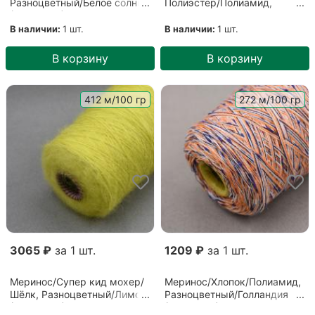
Разноцветный/Белое солнце
Полиэстер/Полиамид,
(ГЛ-00057)
Разноцветный/Латте
(ГЛ-00075)
В наличии:
1 шт.
В наличии:
1 шт.
В корзину
В корзину
412 м/100 гр
272 м/100 гр
3065 ₽
за 1 шт.
1209 ₽
за 1 шт.
Меринос/Супер кид мохер/
Меринос/Хлопок/Полиамид,
Шёлк, Разноцветный/Лимон
Разноцветный/Голландия
(ГЛ-00050)
(ГЛ-00073)