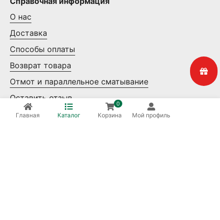
Справочная информация
О нас
Доставка
Способы оплаты
Возврат товара
Отмот и параллельное сматывание
Оставить отзыв
0
Контакты
Главная
Каталог
Корзина
Мой профиль
Мелкий опт
Крупный опт
Ваша безопасность
8 (800) 550-14-65
Бесплатные звонки по России