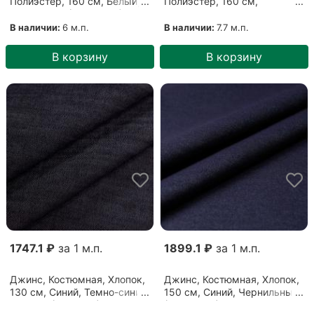
Полиэстер, 160 см, Белый,
Полиэстер, 160 см,
Бело-синий (28052108)
Разноцветный, Карусель
(28052106)
В наличии:
6 м.п.
В наличии:
7.7 м.п.
В корзину
В корзину
1747.1 ₽
за 1 м.п.
1899.1 ₽
за 1 м.п.
Джинс, Костюмная, Хлопок,
Джинс, Костюмная, Хлопок,
130 см, Синий, Темно-синий
150 см, Синий, Чернильный
меланж (2809202)
(05082104)