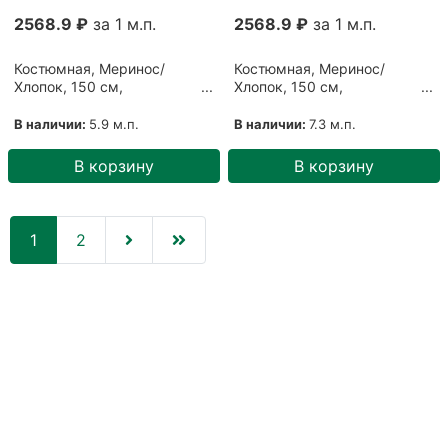
2568.9 ₽
за 1 м.п.
2568.9 ₽
за 1 м.п.
Костюмная, Меринос/
Костюмная, Меринос/
Хлопок, 150 см,
Хлопок, 150 см,
Коричневый, Коричневый
Разноцветный, Красно-
(0510211)
черный (19082011)
В наличии:
5.9 м.п.
В наличии:
7.3 м.п.
В корзину
В корзину
(current)
1
2