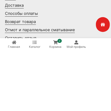
Доставка
Способы оплаты
Возврат товара
Отмот и параллельное сматывание
Оставить отзыв
0
Контакты
Главная
Каталог
Корзина
Мой профиль
Мелкий опт
Крупный опт
Ваша безопасность
8 (800) 550-14-65
Бесплатные звонки по России