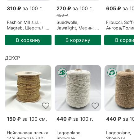
310 ₽
за 100 г.
270 ₽
за 100 г.
605 ₽
за 100 
450 ₽
Fashion Mill s.r.l.,
Suedwolle,
Filpucci, Soffio,
Magreb, Шерсть/
Jawalight, Меринос,
Ангора/Полиам
Полиамид,
Зеленый/Ель
Бордовый/Бор
Розовый/Ягода
(S6F72809)
(213)
В корзину
В корзину
В корзин
(26640)
ДЕКОР
150 ₽
за 100 см.
440 ₽
за 100 г.
440 ₽
за 100 
Нейлоновая пленка
Lagopolane,
Lagopolane,
14% Вискоза 73%
Showpay,
Showpay,