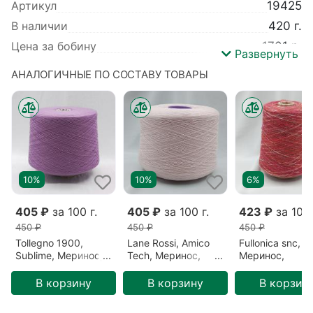
Артикул
19425
В наличии
420 г.
Цена за бобину
1701 р.
Развернуть
Вес
420 г.
АНАЛОГИЧНЫЕ ПО СОСТАВУ ТОВАРЫ
Производитель
Lane Rossi
Коллекция
Amico Soft
Базовый цвет
Розовый
Вид пряжи
Гребенная
Метраж
1500 м/100 гр
10%
10%
6%
Детальный состав
Меринос 100%
Цвет
Марсианская вишня (081223-1)
405 ₽
за 100 г.
405 ₽
за 100 г.
423 ₽
за 100 
450 ₽
450 ₽
450 ₽
Tollegno 1900,
Lane Rossi, Amico
Fullonica snc,
Sublime, Меринос,
Tech, Меринос,
Меринос,
Сиреневый/
Розовый/Эос
Разноцветный/
Фиолетовый/
(100424-6)
Мексика (F103
В корзину
В корзину
В корзин
Черничный десерт
(87122)