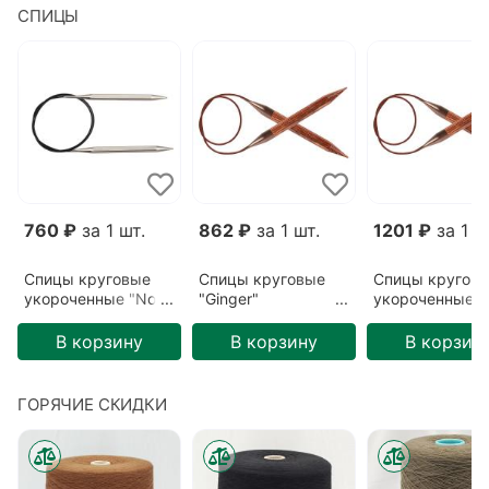
СПИЦЫ
760 ₽
за 1 шт.
862 ₽
за 1 шт.
1201 ₽
за 1 ш
Спицы круговые
Спицы круговые
Спицы кругов
укороченные "Nova
"Ginger"
укороченные
cubics"
3,25мм/80см
"Ginger"
3,75мм/40см
5,5мм/40см
В корзину
В корзину
В корзин
ГОРЯЧИЕ СКИДКИ