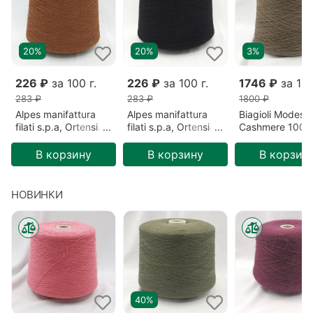
20%
20%
3%
226 ₽
за 100 г.
226 ₽
за 100 г.
1746 ₽
за 100
283 ₽
283 ₽
1800 ₽
Alpes manifattura
Alpes manifattura
Biagioli Modesto
filati s.p.a, Ortensia,
filati s.p.a, Ortensia,
Cashmere 100%
Меринос/Акрил,
Меринос/Акрил,
Кашемир, Зеле
Коричневый/Сигара
Черный/Безлунная
Готика (201522
В корзину
В корзину
В корзин
(2193)
ночь (00836)
НОВИНКИ
40%