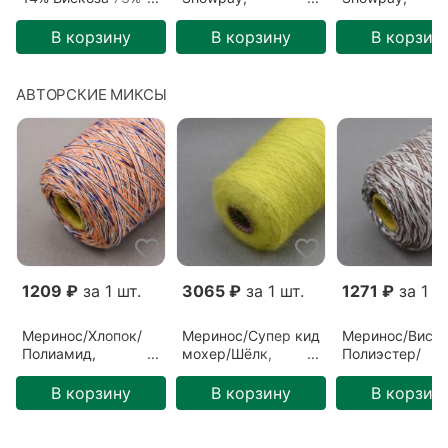
Японская бумага
Полиэстер/Хлопок/
Полиэстер/Хло
13%
Иные волокна/
Иные волокна/
В корзину
В корзину
В корзин
Пайетки,
Пайетки, Беже
Молочный/Звезда
Сокровище (52
(51-2)
3)
АВТОРСКИЕ МИКСЫ
1209 ₽
за 1 шт.
3065 ₽
за 1 шт.
1271 ₽
за 1 ш
Меринос/Хлопок/
Меринос/Супер кид
Меринос/Виско
Полиамид,
мохер/Шёлк,
Полиэстер/
Разноцветный/
Разноцветный/
Полиамид,
Голландия
Лимон (ГЛ-00050)
Разноцветный/
В корзину
В корзину
В корзин
(ГЛ-00073)
Латте (ГЛ-0007