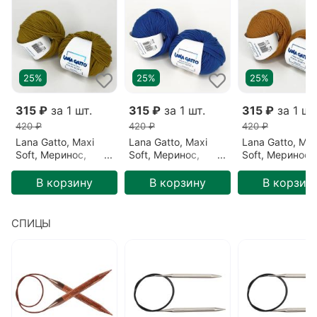
Базовый цвет
Коричневый
Цвет
Тыквенный (14468)
Детальный состав
Меринос 100%
25%
25%
25%
315 ₽
за 1 шт.
315 ₽
за 1 шт.
315 ₽
за 1 шт
420 ₽
420 ₽
420 ₽
Lana Gatto, Maxi
Lana Gatto, Maxi
Lana Gatto, Max
Soft, Меринос,
Soft, Меринос,
Soft, Меринос,
Оливковый/Оливка
Синий/Василек
Коричневый/
(8564)
(13993)
Тыквенный (14
В корзину
В корзину
В корзин
СПИЦЫ