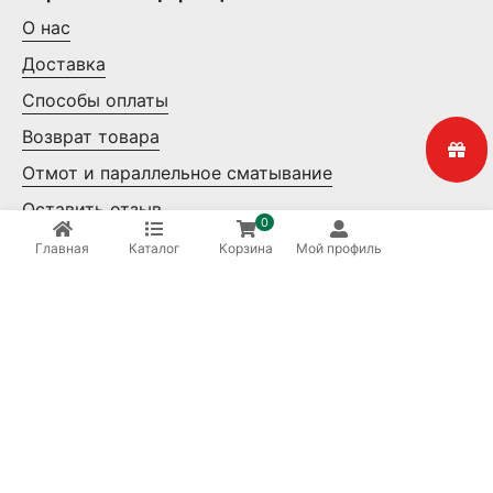
О нас
Доставка
Способы оплаты
Возврат товара
Отмот и параллельное сматывание
Оставить отзыв
0
Контакты
Главная
Каталог
Корзина
Мой профиль
Мелкий опт
Крупный опт
Ваша безопасность
8 (800) 550-14-65
Бесплатные звонки по России