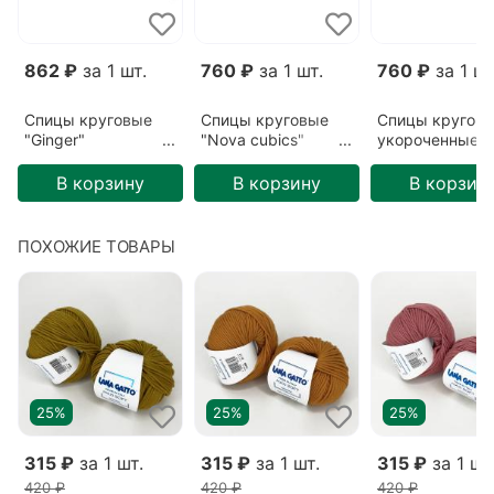
862 ₽
за 1 шт.
760 ₽
за 1 шт.
760 ₽
за 1 шт
Спицы круговые
Спицы круговые
Спицы кругов
"Ginger"
"Nova cubics"
укороченные "
3,25мм/80см
3,75мм/60см
cubics"
3,75мм/40см
В корзину
В корзину
В корзин
ПОХОЖИЕ ТОВАРЫ
25%
25%
25%
315 ₽
за 1 шт.
315 ₽
за 1 шт.
315 ₽
за 1 шт
420 ₽
420 ₽
420 ₽