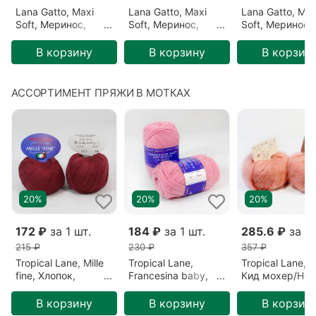
Lana Gatto, Maxi
Lana Gatto, Maxi
Lana Gatto, Max
Soft, Меринос,
Soft, Меринос,
Soft, Меринос,
Оливковый/Оливка
Коричневый/
Розовый/Антич
(8564)
Тыквенный (14468)
роза (14445)
В корзину
В корзину
В корзин
АССОРТИМЕНТ ПРЯЖИ В МОТКАХ
20%
20%
20%
172 ₽
за 1 шт.
184 ₽
за 1 шт.
285.6 ₽
за 1 
215 ₽
230 ₽
357 ₽
Tropical Lane, Mille
Tropical Lane,
Tropical Lane, P
fine, Хлопок,
Francesina baby,
Кид мохер/Ней
Бордовый/
Меринос, Розовый/
Коралловый/
Вишневый (901)
Розовый (337)
Пыльная роза (
В корзину
В корзину
В корзин