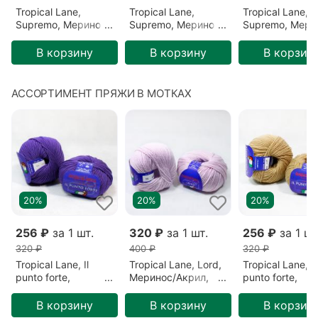
Tropical Lane,
Tropical Lane,
Tropical Lane,
Supremo, Меринос,
Supremo, Меринос,
Supremo, Мери
Бежевый/Верблюд
Голубой/Летнее
Желтый/Желты
(30)
небо (54)
(357)
В корзину
В корзину
В корзин
АССОРТИМЕНТ ПРЯЖИ В МОТКАХ
20%
20%
20%
256 ₽
за 1 шт.
320 ₽
за 1 шт.
256 ₽
за 1 шт
320 ₽
400 ₽
320 ₽
Tropical Lane, Il
Tropical Lane, Lord,
Tropical Lane, Il
punto forte,
Меринос/Акрил,
punto forte,
Меринос,
Фиолетовый/
Меринос, Беже
Фиолетовый/
Сирень (39)
Телесный (30)
В корзину
В корзину
В корзин
Фиолетовый (199)