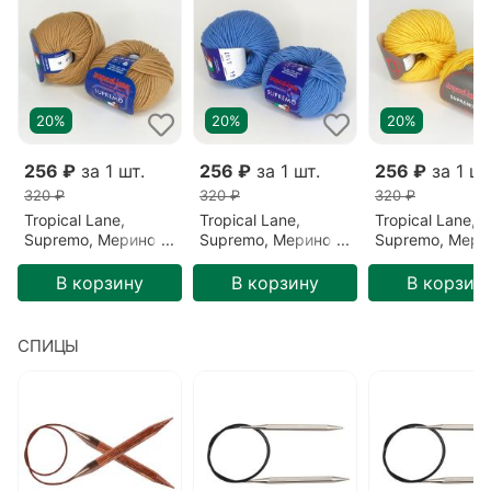
Базовый цвет
Винный
Метраж
90 м/50 гр
Детальный состав
Меринос 100%
Номер спиц
№4-5
20%
20%
20%
Цвет
Бордо (573)
256 ₽
за 1 шт.
256 ₽
за 1 шт.
256 ₽
за 1 шт
320 ₽
320 ₽
320 ₽
Tropical Lane,
Tropical Lane,
Tropical Lane,
Supremo, Меринос,
Supremo, Меринос,
Supremo, Мери
Бежевый/Верблюд
Голубой/Летнее
Желтый/Желты
(30)
небо (54)
(357)
В корзину
В корзину
В корзин
СПИЦЫ