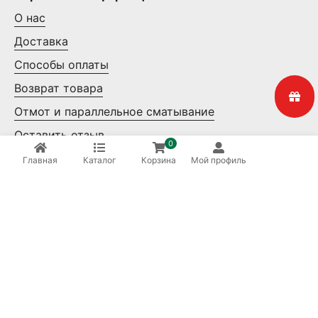
О нас
Доставка
Способы оплаты
Возврат товара
Отмот и параллельное сматывание
Оставить отзыв
0
Контакты
Главная
Каталог
Корзина
Мой профиль
Мелкий опт
Крупный опт
Ваша безопасность
8 (800) 550-14-65
Бесплатные звонки по России