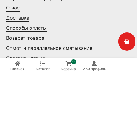
О нас
Доставка
Способы оплаты
Возврат товара
Отмот и параллельное сматывание
Оставить отзыв
0
Контакты
Главная
Каталог
Корзина
Мой профиль
Мелкий опт
Крупный опт
Ваша безопасность
8 (800) 550-14-65
Бесплатные звонки по России