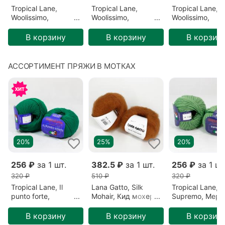
Tropical Lane,
Tropical Lane,
Tropical Lane,
Woolissimo,
Woolissimo,
Woolissimo,
Меринос, Голубой/
Меринос, Голубой/
Меринос, Серы
Насыщенный
Джинс (150)
Темно-серый (
В корзину
В корзину
В корзин
голубой (22)
АССОРТИМЕНТ ПРЯЖИ В МОТКАХ
20%
25%
20%
256 ₽
за 1 шт.
382.5 ₽
за 1 шт.
256 ₽
за 1 шт
320 ₽
510 ₽
320 ₽
Tropical Lane, Il
Lana Gatto, Silk
Tropical Lane,
punto forte,
Mohair, Кид мохер/
Supremo, Мери
Меринос, Зеленый/
Шёлк,
Мятный/Мята (
Изумрудный (690)
Терракотовый/
В корзину
В корзину
В корзин
Пирог (14198)