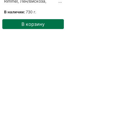
Rimmel, Лён/Вискоза,
Черный/Летняя ночь
(22989)
В наличии:
730 г.
В корзину