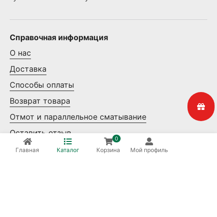
Справочная информация
О нас
Доставка
Способы оплаты
Возврат товара
Отмот и параллельное сматывание
Оставить отзыв
0
Контакты
Главная
Каталог
Корзина
Мой профиль
Мелкий опт
Крупный опт
Ваша безопасность