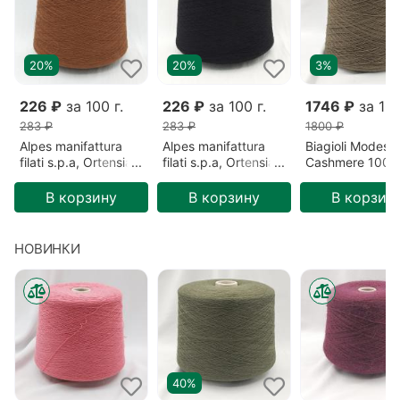
20%
20%
3%
226 ₽
за 100 г.
226 ₽
за 100 г.
1746 ₽
за 100
283 ₽
283 ₽
1800 ₽
Alpes manifattura
Alpes manifattura
Biagioli Modesto
filati s.p.a, Ortensia,
filati s.p.a, Ortensia,
Cashmere 100%
Меринос/Акрил,
Меринос/Акрил,
Кашемир, Зеле
Коричневый/Сигара
Черный/Безлунная
Готика (201522
В корзину
В корзину
В корзин
(2193)
ночь (00836)
НОВИНКИ
40%