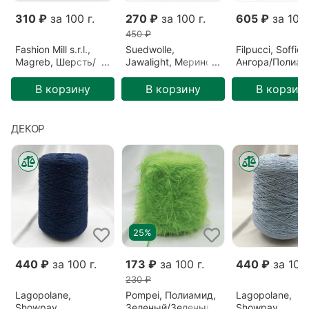
310 ₽
за 100 г.
270 ₽
за 100 г.
605 ₽
за 100 
450 ₽
Fashion Mill s.r.l.,
Suedwolle,
Filpucci, Soffio,
Magreb, Шерсть/
Jawalight, Меринос,
Ангора/Полиам
Полиамид,
Зеленый/Ель
Бордовый/Бор
Розовый/Ягода
(S6F72809)
(213)
В корзину
В корзину
В корзин
(26640)
ДЕКОР
25%
440 ₽
за 100 г.
173 ₽
за 100 г.
440 ₽
за 100 
230 ₽
Lagopolane,
Pompei, Полиамид,
Lagopolane,
Showpay,
Зеленый/Зеленый
Showpay,