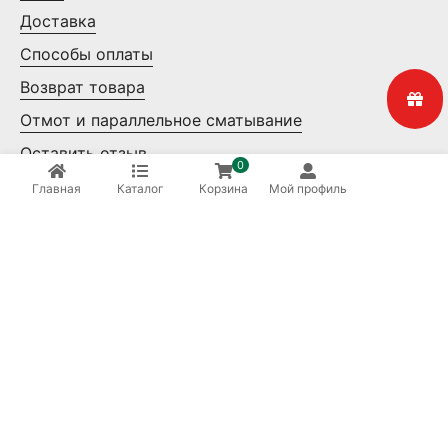
Доставка
Способы оплаты
Возврат товара
Отмот и параллельное сматывание
Оставить отзыв
0
Контакты
Главная
Каталог
Корзина
Мой профиль
Мелкий опт
Крупный опт
Ваша безопасность
8 (800) 550-14-65
Бесплатные звонки по России