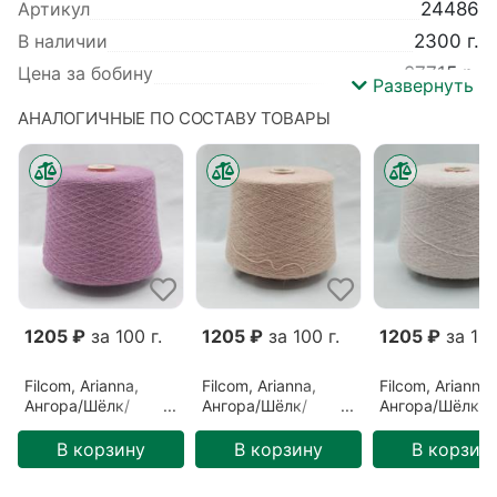
Артикул
24486
В наличии
2300 г.
Цена за бобину
27715 р.
Развернуть
Вес
2300 г.
АНАЛОГИЧНЫЕ ПО СОСТАВУ ТОВАРЫ
Производитель
Filcom
Коллекция
Arianna
Базовый цвет
Розовый
Вид пряжи
Пушистая
Метраж
750 м/100 гр
Цвет
Античная роза (Rosa Antico)
Детальный
Ангора 40% Меринос 20% Шёлк
1205 ₽
за 100 г.
1205 ₽
за 100 г.
1205 ₽
за 100
состав
40%
Filcom, Arianna,
Filcom, Arianna,
Filcom, Arianna,
Ангора/Шёлк/
Ангора/Шёлк/
Ангора/Шёлк/
Меринос,
Меринос, Бежевый/
Меринос,
Фиолетовый/
Пудра (Cipria)
Кремовый/Беж
В корзину
В корзину
В корзин
Красный лук
(Beige)
(Cipolla)