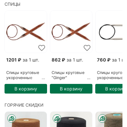
СПИЦЫ
1201 ₽
за 1 шт.
862 ₽
за 1 шт.
760 ₽
за 1 шт
Спицы круговые
Спицы круговые
Спицы кругов
укороченные
"Ginger"
укороченные "
"Ginger"
3,25мм/80см
cubics"
5,5мм/40см
3,75мм/40см
В корзину
В корзину
В корзин
ГОРЯЧИЕ СКИДКИ