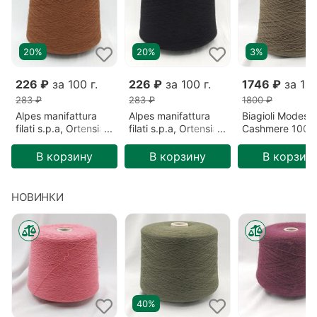
20%
20%
3%
226 ₽
за 100 г.
226 ₽
за 100 г.
1746 ₽
за 100
283 ₽
283 ₽
1800 ₽
Alpes manifattura
Alpes manifattura
Biagioli Modesto
filati s.p.a, Ortensia,
filati s.p.a, Ortensia,
Cashmere 100%
Меринос/Акрил,
Меринос/Акрил,
Кашемир, Зеле
Коричневый/Сигара
Черный/Безлунная
Готика (201522
В корзину
В корзину
В корзин
(2193)
ночь (00836)
НОВИНКИ
40%