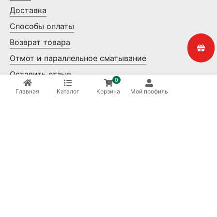
Доставка
Способы оплаты
Возврат товара
Отмот и параллельное сматывание
Оставить отзыв
0
Контакты
Главная
Каталог
Корзина
Мой профиль
Мелкий опт
Крупный опт
Ваша безопасность
8 (800) 550-14-65
Бесплатные звонки по России