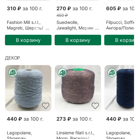
310 ₽
за 100 г.
270 ₽
за 100 г.
605 ₽
за 100 
450 ₽
Fashion Mill s.r.l.,
Suedwolle,
Filpucci, Soffio,
Magreb, Шерсть/
Jawalight, Меринос,
Ангора/Полиам
Полиамид,
Зеленый/Ель
Бордовый/Бор
Розовый/Ягода
(S6F72809)
(213)
В корзину
В корзину
В корзин
(26640)
ДЕКОР
440 ₽
за 100 г.
273 ₽
за 100 г.
440 ₽
за 100 
Lagopolane,
Linsieme filati s.r.l.,
Lagopolane,
Showpay,
Moon, Вискоза/
Showpay,