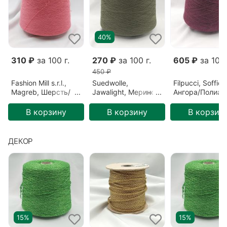
40%
310 ₽
за 100 г.
270 ₽
за 100 г.
605 ₽
за 100 
450 ₽
Fashion Mill s.r.l.,
Suedwolle,
Filpucci, Soffio,
Magreb, Шерсть/
Jawalight, Меринос,
Ангора/Полиам
Полиамид,
Зеленый/Ель
Бордовый/Бор
Розовый/Ягода
(S6F72809)
(213)
В корзину
В корзину
В корзин
(26640)
ДЕКОР
15%
15%