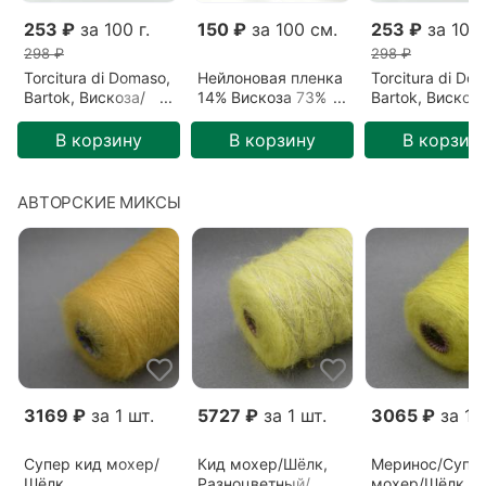
253 ₽
за 100 г.
150 ₽
за 100 см.
253 ₽
за 100 
298 ₽
298 ₽
Torcitura di Domaso,
Нейлоновая пленка
Torcitura di Do
Bartok, Вискоза/
14% Вискоза 73%
Bartok, Вискоза
Люрекс, Зеленый/
Японская бумага
Люрекс, Зелен
Мамба (BK16)
13%
Мамба (BK16)
В корзину
В корзину
В корзин
АВТОРСКИЕ МИКСЫ
3169 ₽
за 1 шт.
5727 ₽
за 1 шт.
3065 ₽
за 1 
Супер кид мохер/
Кид мохер/Шёлк,
Меринос/Супер
Шёлк,
Разноцветный/
мохер/Шёлк,