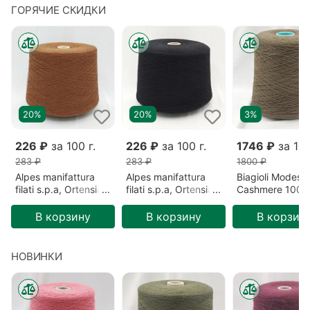
ГОРЯЧИЕ СКИДКИ
20%
20%
3%
226 ₽
за 100 г.
226 ₽
за 100 г.
1746 ₽
за 100
283 ₽
283 ₽
1800 ₽
Alpes manifattura
Alpes manifattura
Biagioli Modesto
filati s.p.a, Ortensia,
filati s.p.a, Ortensia,
Cashmere 100%
Меринос/Акрил,
Меринос/Акрил,
Кашемир, Зеле
Коричневый/Сигара
Черный/Безлунная
Готика (201522
В корзину
В корзину
В корзин
(2193)
ночь (00836)
НОВИНКИ