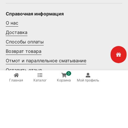
Справочная информация
О нас
Доставка
Способы оплаты
Возврат товара
Отмот и параллельное сматывание
Оставить отзыв
0
Контакты
Главная
Каталог
Корзина
Мой профиль
Мелкий опт
Крупный опт
Ваша безопасность