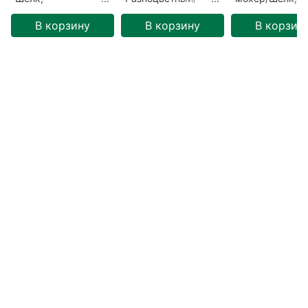
Разноцветный/
Белое солнце
Разноцветный/
Купавница
(ГЛ-00057)
Лимон (ГЛ-000
В корзину
В корзину
В корзин
(ГЛ-00058)