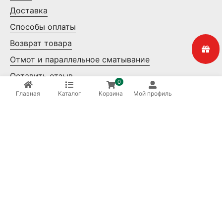
Доставка
Способы оплаты
Возврат товара
Отмот и параллельное сматывание
Оставить отзыв
0
Контакты
Главная
Каталог
Корзина
Мой профиль
Мелкий опт
Крупный опт
Ваша безопасность
8 (800) 550-14-65
Бесплатные звонки по России