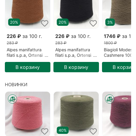
20%
20%
3%
226 ₽
за 100 г.
226 ₽
за 100 г.
1746 ₽
за 100
283 ₽
283 ₽
1800 ₽
Alpes manifattura
Alpes manifattura
Biagioli Modesto
filati s.p.a, Ortensia,
filati s.p.a, Ortensia,
Cashmere 100%
Меринос/Акрил,
Меринос/Акрил,
Кашемир, Зеле
Коричневый/Сигара
Черный/Безлунная
Готика (201522
В корзину
В корзину
В корзин
(2193)
ночь (00836)
НОВИНКИ
40%