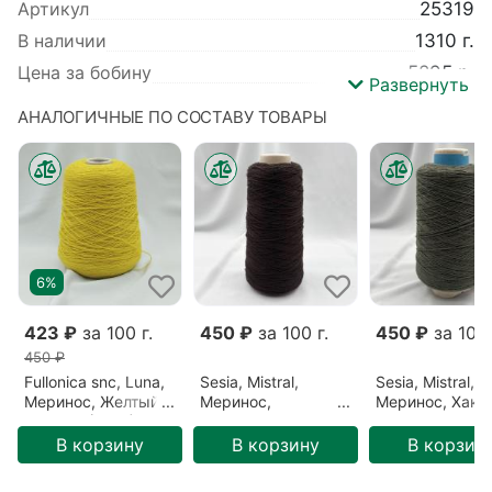
Артикул
25319
В наличии
1310 г.
Цена за бобину
5895 р.
Развернуть
Вес
1310 г.
АНАЛОГИЧНЫЕ ПО СОСТАВУ ТОВАРЫ
Производитель
Sesia
Коллекция
NewJersey
Базовый цвет
Синий
Цвет
Берлинская лазурь (2277)
Метраж
165 м/100 гр
6%
Детальный состав
Меринос 100%
423 ₽
за 100 г.
450 ₽
за 100 г.
450 ₽
за 100 
450 ₽
Fullonica snc, Luna,
Sesia, Mistral,
Sesia, Mistral,
Меринос, Желтый/
Меринос,
Меринос, Хаки
Мимоза (5617)
Коричневый/
Спокойствие т
Темный шоколад
(2064-2)
В корзину
В корзину
В корзин
(0770-1)