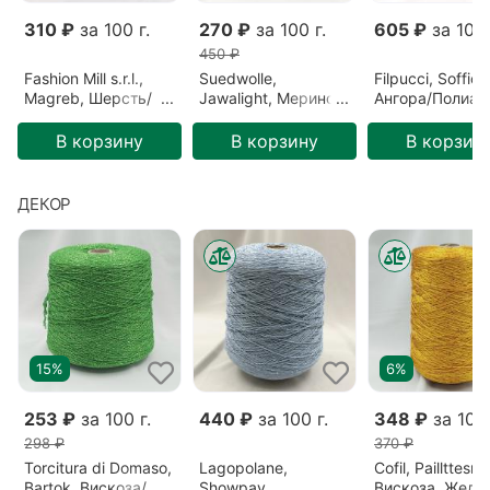
310 ₽
за 100 г.
270 ₽
за 100 г.
605 ₽
за 100 
450 ₽
Fashion Mill s.r.l.,
Suedwolle,
Filpucci, Soffio,
Magreb, Шерсть/
Jawalight, Меринос,
Ангора/Полиам
Полиамид,
Зеленый/Ель
Бордовый/Бор
Розовый/Ягода
(S6F72809)
(213)
В корзину
В корзину
В корзин
(26640)
ДЕКОР
15%
6%
253 ₽
за 100 г.
440 ₽
за 100 г.
348 ₽
за 100 
298 ₽
370 ₽
Torcitura di Domaso,
Lagopolane,
Cofil, Paillttesrit,
Bartok, Вискоза/
Showpay,
Вискоза, Желт