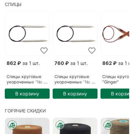
СПИЦЫ
862 ₽
за 1 шт.
760 ₽
за 1 шт.
862 ₽
за 1 шт
Спицы круговые
Спицы круговые
Спицы кругов
укороченные "Nova
укороченные "Nova
"Ginger"
cubics"
cubics"
3,25мм/80см
5,5мм/40см
3,75мм/40см
В корзину
В корзину
В корзин
ГОРЯЧИЕ СКИДКИ