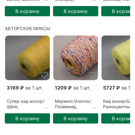
Люрекс, Зеленый/
Полиэстер/Хлопок/
Красный/Золот
Мамба (BK16)
Иные волокна/
яблоко (7633)
В корзину
В корзину
В корзин
Пайетки, Голубой/
Воздушный поток
(6516-2)
АВТОРСКИЕ МИКСЫ
3169 ₽
за 1 шт.
1209 ₽
за 1 шт.
5727 ₽
за 1 ш
Супер кид мохер/
Меринос/Хлопок/
Кид мохер/Шёл
Шёлк,
Полиамид,
Разноцветный/
Разноцветный/
Разноцветный/
Белое солнце
Купавница
Голландия
(ГЛ-00057)
В корзину
В корзину
В корзин
(ГЛ-00058)
(ГЛ-00073)