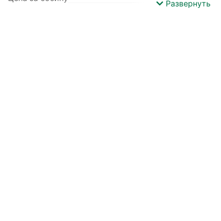
Развернуть
Вес
80 г.
Производитель
Papi fabio SpA
Коллекция
Dolomiti
Базовый цвет
Зеленый
Вид пряжи
Меланж
Метраж
1450 м/100 гр
Детальный
Вискоза 30% Кашемир 10% Меринос
состав
40% Полиамид 20%
Цвет
Тайга (491)