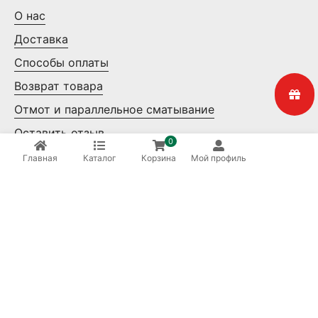
О нас
Доставка
Способы оплаты
Возврат товара
Отмот и параллельное сматывание
Оставить отзыв
0
Контакты
Главная
Каталог
Корзина
Мой профиль
Мелкий опт
Крупный опт
Ваша безопасность
8 (800) 550-14-65
Бесплатные звонки по России