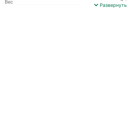
Вес
3 г.
Развернуть
Производитель
Brambilla Paillettes
Базовый цвет
Синий
Детальный состав
Пайетки
Форма пайеток
Круг
Диаметр пайеток
19 мм
Эффект пайеток
Зеркальный
Цвет
Синий сапфир (М26-19)