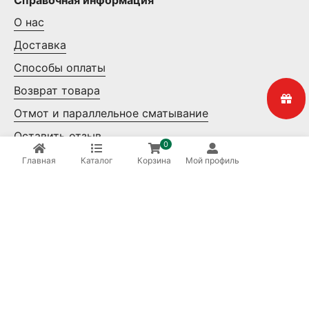
Справочная информация
О нас
Доставка
Способы оплаты
Возврат товара
Отмот и параллельное сматывание
Оставить отзыв
0
Контакты
Главная
Каталог
Корзина
Мой профиль
Мелкий опт
Крупный опт
Ваша безопасность
8 (800) 550-14-65
Бесплатные звонки по России