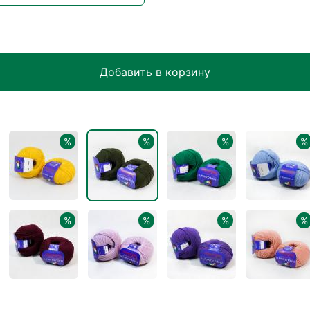
Добавить в корзину
%
%
%
%
%
%
%
%