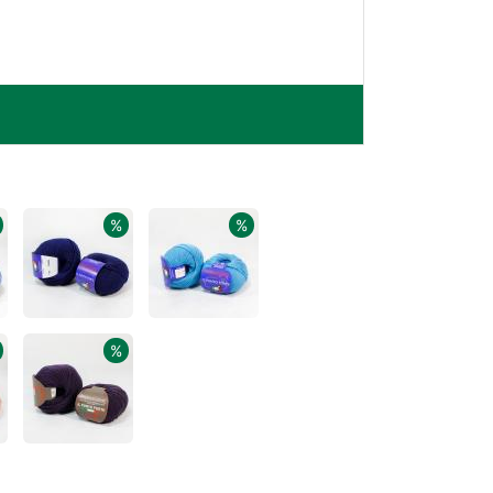
%
%
%