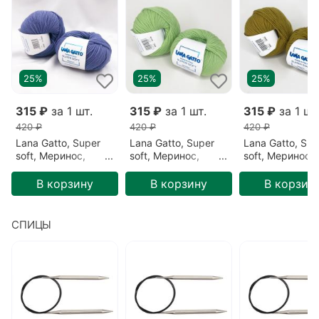
Базовый цвет
Фуксия
Метраж
125 м/50 гр
Детальный состав
Меринос 100%
Номер спиц
№5
25%
25%
25%
Цвет
Темная фуксия (13976)
315 ₽
за 1 шт.
315 ₽
за 1 шт.
315 ₽
за 1 шт
420 ₽
420 ₽
420 ₽
Lana Gatto, Super
Lana Gatto, Super
Lana Gatto, Sup
soft, Меринос,
soft, Меринос,
soft, Меринос,
Сиреневый/
Зеленый/Желто-
Оливковый/Ол
Борвинок (14598)
зеленый/Зеленое
(8564)
В корзину
В корзину
В корзин
яблоко (5282)
СПИЦЫ