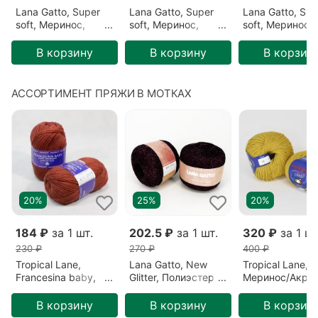
Lana Gatto, Super
Lana Gatto, Super
Lana Gatto, Sup
soft, Меринос,
soft, Меринос,
soft, Меринос,
Зеленый/Желто-
Оливковый/Оливка
Розовый/Розо
зеленый/Зеленое
(8564)
(05285)
В корзину
В корзину
В корзин
яблоко (5282)
АССОРТИМЕНТ ПРЯЖИ В МОТКАХ
20%
25%
20%
184 ₽
за 1 шт.
202.5 ₽
за 1 шт.
320 ₽
за 1 шт
230 ₽
270 ₽
400 ₽
Tropical Lane,
Lana Gatto, New
Tropical Lane, L
Francesina baby,
Glitter, Полиэстер/
Меринос/Акрил
Меринос,
Нейлон,
Горчица/Горчи
Терракотовый/
Фиолетовый/
(23)
В корзину
В корзину
В корзин
Кирпичный (371)
Черная фуксия