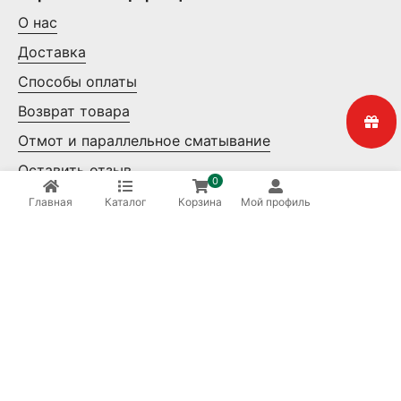
О нас
Доставка
Способы оплаты
Возврат товара
Отмот и параллельное сматывание
Оставить отзыв
0
Контакты
Главная
Каталог
Корзина
Мой профиль
Мелкий опт
Крупный опт
Ваша безопасность
8 (800) 550-14-65
Бесплатные звонки по России