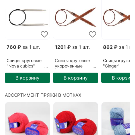
Базовый цвет
Разноцветный
Вид пряжи
С шишечками
Метраж
362 м/25 гр
Номер спиц
№2,5
Детальный состав
Вискоза 73% Нейлон 27%
Номер крючка
№2,5
760 ₽
за 1 шт.
1201 ₽
за 1 шт.
862 ₽
за 1 шт
Цвет
Ягодный (9305)
Спицы круговые
Спицы круговые
Спицы кругов
"Nova cubics"
укороченные
"Ginger"
3,75мм/60см
"Ginger"
3,25мм/80см
5,5мм/40см
В корзину
В корзину
В корзин
АССОРТИМЕНТ ПРЯЖИ В МОТКАХ