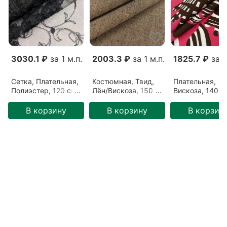
3030.1 ₽
за 1 м.п.
2003.3 ₽
за 1 м.п.
1825.7 ₽
за 1
Сетка, Плательная,
Костюмная, Твид,
Плательная,
Полиэстер, 120 см,
Лён/Вискоза, 150
Вискоза, 140 с
Черный, Черные
см, Коричневый,
Розовый, Розо
цветы (2309205)
Коричневый
(06092206)
В корзину
В корзину
В корзин
меланж (0510206)