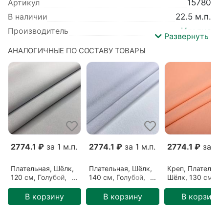
Артикул
15780
В наличии
22.5 м.п.
Производитель
Италия
Развернуть
Усадка ткани
2-4%
АНАЛОГИЧНЫЕ ПО СОСТАВУ ТОВАРЫ
Узор ткани
Однотонный
Цвет ткани
Светло-голубой (1712201)
Базовый цвет
Голубой
Тип ткани
Плательная
Назначение
Топ
,
Блузка
,
Платье
Сезонность
Лето
,
Осень
,
Зима
,
Весна
Ширина
140 см
2774.1 ₽
за 1 м.п.
2774.1 ₽
за 1 м.п.
2774.1 ₽
за 1 
Детальный состав
Шёлк 100%
Плательная, Шёлк,
Плательная, Шёлк,
Креп, Плательн
120 см, Голубой,
140 см, Голубой,
Шёлк, 130 см,
Серо-голубой
Светло-голубой
Персиковый,
(0911207)
(1712201)
Персик (24062
В корзину
В корзину
В корзин