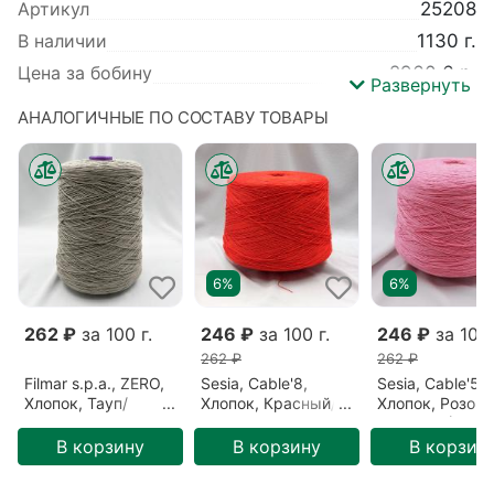
Артикул
25208
В наличии
1130 г.
Цена за бобину
2960.6 р.
Развернуть
Вес
1130 г.
АНАЛОГИЧНЫЕ ПО СОСТАВУ ТОВАРЫ
Производитель
Lineapiu
Коллекция
Sfera paint
Вид пряжи
Летняя
,
Шнурковая
Базовый цвет
Разноцветный
Цвет
Карусель (B2701)
6%
6%
Метраж
120 м/100 гр
Детальный состав
Хлопок 100%
262 ₽
за 100 г.
246 ₽
за 100 г.
246 ₽
за 100 
262 ₽
262 ₽
Filmar s.p.a., ZERO,
Sesia, Cable'8,
Sesia, Cable'5,
Хлопок, Тауп/
Хлопок, Красный/
Хлопок, Розовы
Каменистый берег
Красный апельсин
Розовый (5017
(170510-1)
(1887)
В корзину
В корзину
В корзин