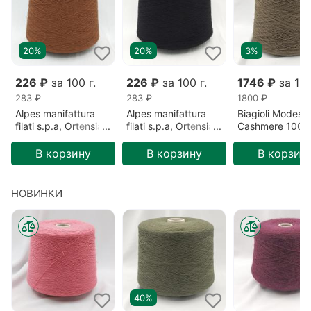
20%
20%
3%
226 ₽
за 100 г.
226 ₽
за 100 г.
1746 ₽
за 100
283 ₽
283 ₽
1800 ₽
Alpes manifattura
Alpes manifattura
Biagioli Modesto
filati s.p.a, Ortensia,
filati s.p.a, Ortensia,
Cashmere 100%
Меринос/Акрил,
Меринос/Акрил,
Кашемир, Зеле
Коричневый/Сигара
Черный/Безлунная
Готика (201522
В корзину
В корзину
В корзин
(2193)
ночь (00836)
НОВИНКИ
40%