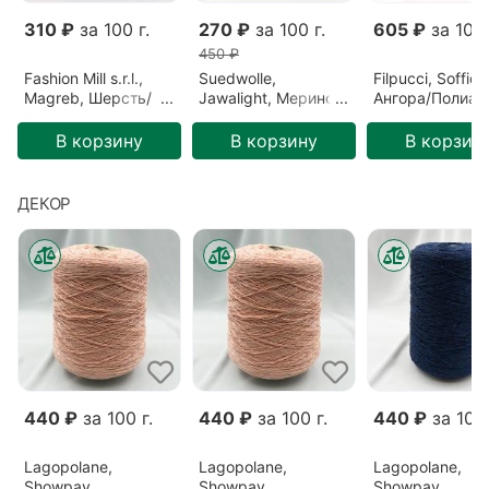
310 ₽
за 100 г.
270 ₽
за 100 г.
605 ₽
за 100 
450 ₽
Fashion Mill s.r.l.,
Suedwolle,
Filpucci, Soffio,
Magreb, Шерсть/
Jawalight, Меринос,
Ангора/Полиам
Полиамид,
Зеленый/Ель
Бордовый/Бор
Розовый/Ягода
(S6F72809)
(213)
В корзину
В корзину
В корзин
(26640)
ДЕКОР
440 ₽
за 100 г.
440 ₽
за 100 г.
440 ₽
за 100 
Lagopolane,
Lagopolane,
Lagopolane,
Showpay,
Showpay,
Showpay,