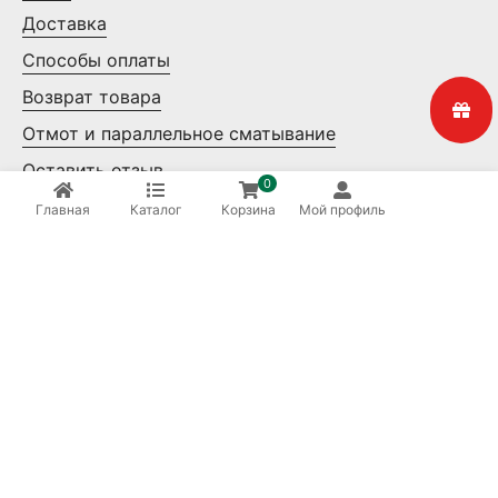
Доставка
Способы оплаты
Возврат товара
Отмот и параллельное сматывание
Оставить отзыв
0
Контакты
Главная
Каталог
Корзина
Мой профиль
Мелкий опт
Крупный опт
Ваша безопасность
8 (800) 550-14-65
Бесплатные звонки по России