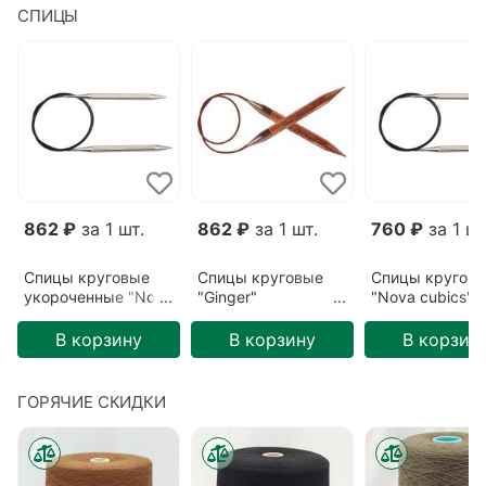
СПИЦЫ
862 ₽
за 1 шт.
862 ₽
за 1 шт.
760 ₽
за 1 шт
Спицы круговые
Спицы круговые
Спицы кругов
укороченные "Nova
"Ginger"
"Nova cubics"
cubics"
3,25мм/80см
3,75мм/60см
5,5мм/40см
В корзину
В корзину
В корзин
ГОРЯЧИЕ СКИДКИ