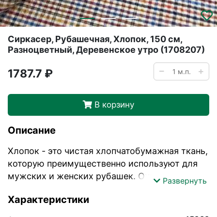
Сиркасер, Рубашечная, Хлопок, 150 см,
Разноцветный, Деревенское утро (1708207)
1787.7 ₽
В корзину
Описание
Хлопок - это чистая хлопчатобумажная ткань,
которую преимущественно используют для
мужских и женских рубашек. Она очень
Развернуть
прочная, приятная и мягкая на ощупь.
Характеристики
Изделия из такой ткани подойдут на любой
сезон.