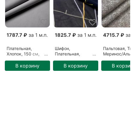
1787.7 ₽
за 1 м.п.
1825.7 ₽
за 1 м.п.
4715.7 ₽
за 1
Плательная,
Шифон,
Пальтовая, Тви
Хлопок, 150 см,
Плательная,
Меринос/Альпа
Серый, Серый
Вискоза, 130 см,
Полиамид, 150
(31052201)
Синий, Темно-
Белый/Тауп,
В корзину
В корзину
В корзин
синий (1808206)
Первый снег
(1612206)