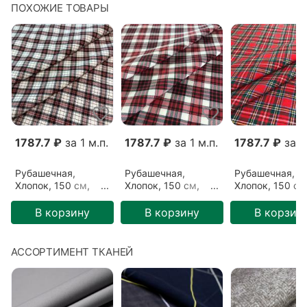
ПОХОЖИЕ ТОВАРЫ
1787.7 ₽
за 1 м.п.
1787.7 ₽
за 1 м.п.
1787.7 ₽
за 1 
Рубашечная,
Рубашечная,
Рубашечная,
Хлопок, 150 см,
Хлопок, 150 см,
Хлопок, 150 см
Белый/Черный,
Красный/Белый,
Красный, Тарт
Розовая клетка
Красная клетка
(1708205)
В корзину
В корзину
В корзин
(1308204)
(1308205)
АССОРТИМЕНТ ТКАНЕЙ