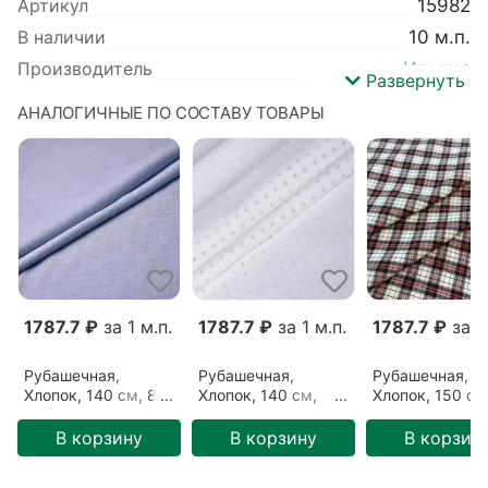
Артикул
15982
В наличии
10 м.п.
Производитель
Италия
Развернуть
Усадка ткани
3-5%
АНАЛОГИЧНЫЕ ПО СОСТАВУ ТОВАРЫ
Узор ткани
Клетка
Цвет ткани
Деревенское утро (1708207)
Базовый цвет
Разноцветный
Тип ткани
Рубашечная
,
Сиркасер
Назначение
Платье
,
Рубашка
Сезонность
Лето
,
Осень
,
Зима
,
Весна
Ширина
150 см
1787.7 ₽
за 1 м.п.
1787.7 ₽
за 1 м.п.
1787.7 ₽
за 1 
Детальный состав
Хлопок 100%
Рубашечная,
Рубашечная,
Рубашечная,
Хлопок, 140 см, 80
Хлопок, 140 см,
Хлопок, 150 см
г/м², Голубой,
Белый, Белый
Белый/Черный
Светлый джис
(31052204)
Розовая клетк
В корзину
В корзину
В корзин
(03092103)
(1308204)