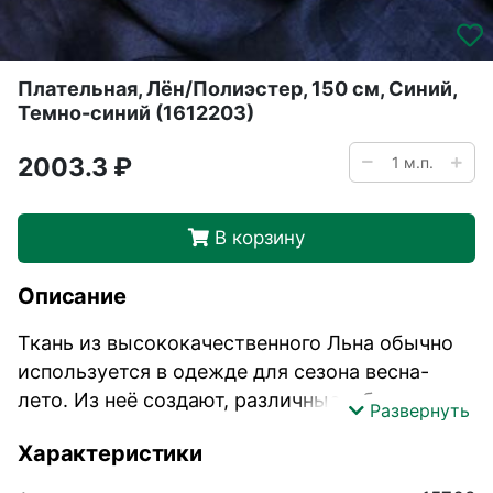
Плательная, Лён/Полиэстер, 150 см, Синий,
Темно-синий (1612203)
2003.3 ₽
В корзину
Описание
Ткань из высококачественного Льна обычно
используется в одежде для сезона весна-
лето. Из неё создают, различные юбки,
Развернуть
брюки, платья, блузки, туники, а также она
Характеристики
используется для пошива домашнего
текстиля, например, скатертей, полотенец и