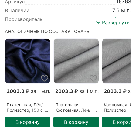
Артикул
15768
постельного белья.
В наличии
7.6 м.п.
Производитель
Италия
Развернуть
Усадка ткани
2-4%
АНАЛОГИЧНЫЕ ПО СОСТАВУ ТОВАРЫ
Узор ткани
Однотонный
Цвет ткани
Темно-синий (1612203)
Базовый цвет
Синий
Тип ткани
Плательная
Вид ткани
Блестящая
,
Креш
Сезонность
Осень
,
Зима
,
Весна
,
Лето
Ширина
150 см
.
2003.3 ₽
за 1 м.п.
2003.3 ₽
за 1 м.п.
2003.3 ₽
за 1
Назначение
Платье
,
Костюм
Плательная, Лён/
Плательная,
Костюмная, Лё
Детальный состав
Лён / Полиэстер
Полиэстер, 150 см,
Костюмная, Лён/
Полиэстер, 140
Синий, Темно-
Полиэстер, 150 см,
Серый, Серо-
синий (1612203)
Серый, Голубое
голубой (05102
В корзину
В корзину
В корзин
серебро (0510204)