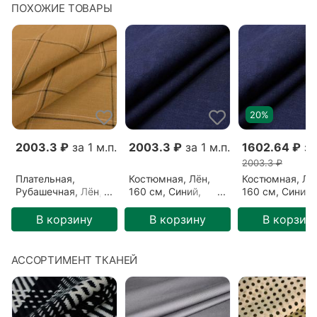
ПОХОЖИЕ ТОВАРЫ
20%
.
2003.3 ₽
за 1 м.п.
2003.3 ₽
за 1 м.п.
1602.64 ₽
за 
2003.3 ₽
Плательная,
Костюмная, Лён,
Костюмная, Лё
Рубашечная, Лён,
160 см, Синий,
160 см, Синий,
140 см,
Темно-синий
Темно-синий
Коричневый,
(10062106)
(10062107)
В корзину
В корзину
В корзин
Коричневый
(0510207)
АССОРТИМЕНТ ТКАНЕЙ