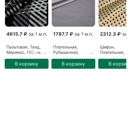
.
4615.7 ₽
за 1 м.п.
1787.7 ₽
за 1 м.п.
2312.3 ₽
за 1
Пальтовая, Твид,
Плательная,
Шифон,
Меринос, 150 см,
Рубашечная,
Плательная,
Белый/Черный,
Хлопок, 160 см,
Вискоза/Шёлк,
Черно-белый
Серый, Металл
см, Кремовый,
В корзину
В корзину
В корзин
(24062108)
(29062203)
Кремовый
(1809202)