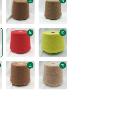
%
%
%
%
%
%