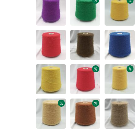
%
%
%
%
%
%