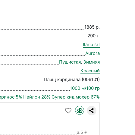
1885 р.
290 г.
Ilaria srl
Aurora
Пушистая
,
Зимняя
Красный
Плащ кардинала (006101)
1000 м/100 гр
ринос 5% Нейлон 28% Супер кид мохер 67%
6.5 ₽