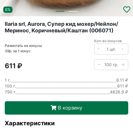
6%
Ilaria srl, Aurora, Супер кид мохер/Нейлон/
Меринос, Коричневый/Каштан (006071)
Кол-во конусов
Размотать на конусы
39р. за 1 конус
611 ₽
1 г.
6.11 ₽
100 г.
611 ₽
790 г.
4826.9 ₽
В корзину
Характеристики