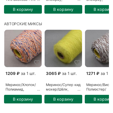
Японская бумага
Полиэстер/Хлопок/
Полиэстер/Хло
13%
Иные волокна/
Иные волокна/
В корзину
В корзину
В корзин
Пайетки, Розовый/
Пайетки, Беже
Закат (7305)
Песчаный зам
(52)
АВТОРСКИЕ МИКСЫ
1209 ₽
за 1 шт.
3065 ₽
за 1 шт.
1271 ₽
за 1 ш
Меринос/Хлопок/
Меринос/Супер кид
Меринос/Виско
Полиамид,
мохер/Шёлк,
Полиэстер/
Разноцветный/
Разноцветный/
Полиамид,
Голландия
Лимон (ГЛ-00050)
Разноцветный/
В корзину
В корзину
В корзин
(ГЛ-00073)
Латте (ГЛ-0007