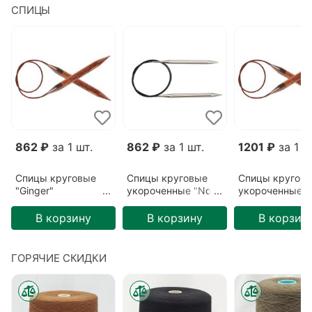
СПИЦЫ
862 ₽
за 1 шт.
862 ₽
за 1 шт.
1201 ₽
за 1 ш
Спицы круговые
Спицы круговые
Спицы кругов
"Ginger"
укороченные "Nova
укороченные
3,25мм/80см
cubics"
"Ginger"
5,5мм/40см
5,5мм/40см
В корзину
В корзину
В корзин
ГОРЯЧИЕ СКИДКИ