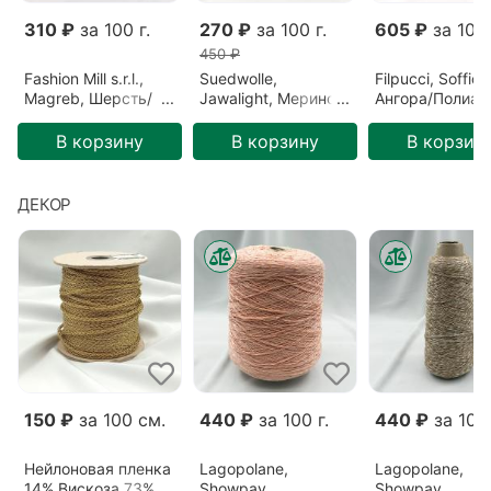
310 ₽
за 100 г.
270 ₽
за 100 г.
605 ₽
за 100 
450 ₽
Fashion Mill s.r.l.,
Suedwolle,
Filpucci, Soffio,
Magreb, Шерсть/
Jawalight, Меринос,
Ангора/Полиам
Полиамид,
Зеленый/Ель
Бордовый/Бор
Розовый/Ягода
(S6F72809)
(213)
В корзину
В корзину
В корзин
(26640)
ДЕКОР
150 ₽
за 100 см.
440 ₽
за 100 г.
440 ₽
за 100 
Нейлоновая пленка
Lagopolane,
Lagopolane,
14% Вискоза 73%
Showpay,
Showpay,