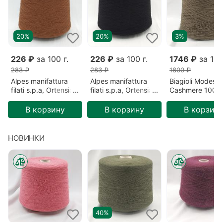
20%
20%
3%
226 ₽
за 100 г.
226 ₽
за 100 г.
1746 ₽
за 100
283 ₽
283 ₽
1800 ₽
Alpes manifattura
Alpes manifattura
Biagioli Modesto
filati s.p.a, Ortensia,
filati s.p.a, Ortensia,
Cashmere 100%
Меринос/Акрил,
Меринос/Акрил,
Кашемир, Зеле
Коричневый/Сигара
Черный/Безлунная
Готика (201522
В корзину
В корзину
В корзин
(2193)
ночь (00836)
НОВИНКИ
40%