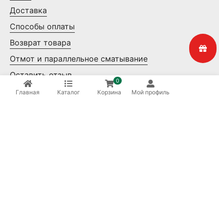
Доставка
Способы оплаты
Возврат товара
Отмот и параллельное сматывание
Оставить отзыв
0
Контакты
Главная
Каталог
Корзина
Мой профиль
Мелкий опт
Крупный опт
Ваша безопасность
8 (800) 550-14-65
Бесплатные звонки по России