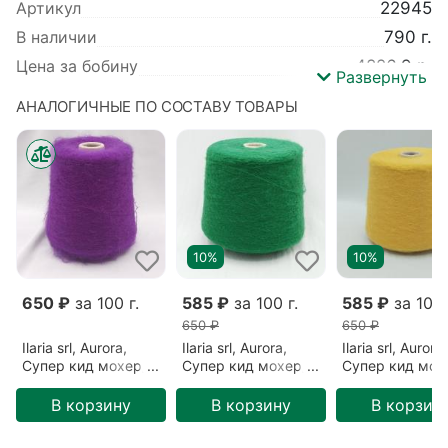
Артикул
22945
В наличии
790 г.
Цена за бобину
4826.9 р.
Развернуть
Вес
790 г.
АНАЛОГИЧНЫЕ ПО СОСТАВУ ТОВАРЫ
Производитель
Ilaria srl
Коллекция
Aurora
Базовый цвет
Коричневый
Вид пряжи
Пушистая
,
Зимняя
Метраж
1000 м/100 гр
10%
10%
Детальный
Меринос 5% Нейлон 28% Супер кид
состав
мохер 67%
650 ₽
за 100 г.
585 ₽
за 100 г.
585 ₽
за 100 
Цвет
Каштан (006071)
650 ₽
650 ₽
Ilaria srl, Aurora,
Ilaria srl, Aurora,
Ilaria srl, Aurora,
Супер кид мохер/
Супер кид мохер/
Супер кид мох
Нейлон/Меринос,
Нейлон/Меринос,
Нейлон/Мерино
Фиолетовый/
Зеленый/Зеленый
Желтый/Медов
В корзину
В корзину
В корзин
Фиалка (28301)
(006125)
(006076)