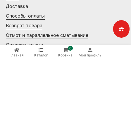
Доставка
Способы оплаты
Возврат товара
Отмот и параллельное сматывание
Оставить отзыв
0
Контакты
Главная
Каталог
Корзина
Мой профиль
Мелкий опт
Крупный опт
Ваша безопасность
8 (800) 550-14-65
Бесплатные звонки по России