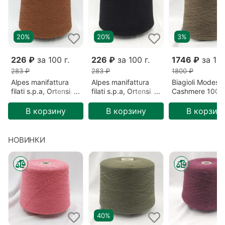
20%
20%
3%
226 ₽
за 100 г.
226 ₽
за 100 г.
1746 ₽
за 100
283 ₽
283 ₽
1800 ₽
Alpes manifattura
Alpes manifattura
Biagioli Modesto
filati s.p.a, Ortensia,
filati s.p.a, Ortensia,
Cashmere 100%
Меринос/Акрил,
Меринос/Акрил,
Кашемир, Зеле
Коричневый/Сигара
Черный/Безлунная
Готика (201522
В корзину
В корзину
В корзин
(2193)
ночь (00836)
НОВИНКИ
40%