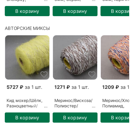
Полиэстер/Хлопок/
Двойной светлый
Керамика (Marr
Иные волокна/
серый (Grey light)
В корзину
В корзину
В корзин
Пайетки,
Молочный/Сияние
(51)
АВТОРСКИЕ МИКСЫ
5727 ₽
за 1 шт.
1271 ₽
за 1 шт.
1209 ₽
за 1 ш
Кид мохер/Шёлк,
Меринос/Вискоза/
Меринос/Хлопо
Разноцветный/
Полиэстер/
Полиамид,
Белое солнце
Полиамид,
Разноцветный/
(ГЛ-00057)
Разноцветный/
Голландия
В корзину
В корзину
В корзин
Латте (ГЛ-00075)
(ГЛ-00073)