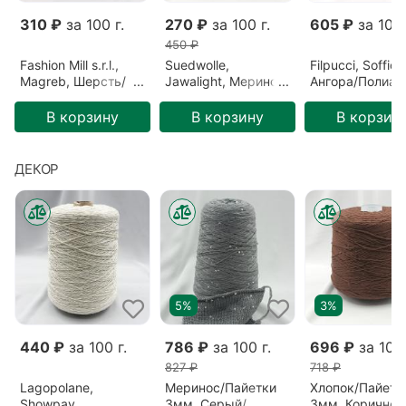
310 ₽
за 100 г.
270 ₽
за 100 г.
605 ₽
за 100 
450 ₽
Fashion Mill s.r.l.,
Suedwolle,
Filpucci, Soffio,
Magreb, Шерсть/
Jawalight, Меринос,
Ангора/Полиам
Полиамид,
Зеленый/Ель
Бордовый/Бор
Розовый/Ягода
(S6F72809)
(213)
В корзину
В корзину
В корзин
(26640)
ДЕКОР
5%
3%
440 ₽
за 100 г.
786 ₽
за 100 г.
696 ₽
за 100 
827 ₽
718 ₽
Lagopolane,
Меринос/Пайетки
Хлопок/Пайетк
Showpay,
3мм, Серый/
3мм, Коричнев