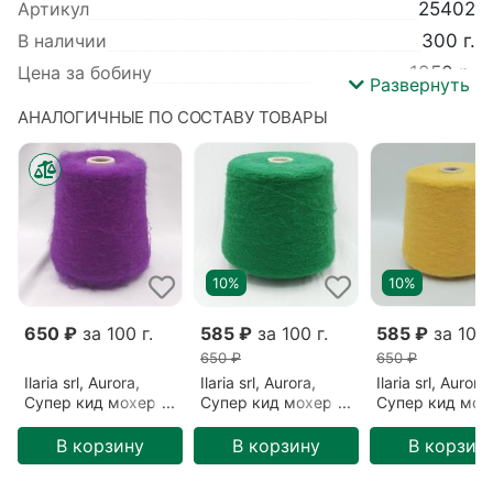
Артикул
25402
В наличии
300 г.
Цена за бобину
1950 р.
Развернуть
Вес
300 г.
АНАЛОГИЧНЫЕ ПО СОСТАВУ ТОВАРЫ
Производитель
Ilaria srl
Коллекция
Aurora
Вид пряжи
Пушистая
,
Зимняя
Базовый цвет
Бежевый
Цвет
Песочный (006517)
10%
10%
Метраж
1000 м/100 гр
Детальный
Меринос 5% Нейлон 28% Супер кид
650 ₽
за 100 г.
585 ₽
за 100 г.
585 ₽
за 100 
состав
мохер 67%
650 ₽
650 ₽
Ilaria srl, Aurora,
Ilaria srl, Aurora,
Ilaria srl, Aurora,
Супер кид мохер/
Супер кид мохер/
Супер кид мох
Нейлон/Меринос,
Нейлон/Меринос,
Нейлон/Мерино
Фиолетовый/
Зеленый/Зеленый
Желтый/Медов
В корзину
В корзину
В корзин
Фиалка (28301)
(006125)
(006076)