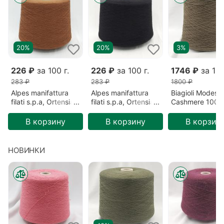
20%
20%
3%
226 ₽
за 100 г.
226 ₽
за 100 г.
1746 ₽
за 100
283 ₽
283 ₽
1800 ₽
Alpes manifattura
Alpes manifattura
Biagioli Modesto
filati s.p.a, Ortensia,
filati s.p.a, Ortensia,
Cashmere 100%
Меринос/Акрил,
Меринос/Акрил,
Кашемир, Зеле
Коричневый/Сигара
Черный/Безлунная
Готика (201522
В корзину
В корзину
В корзин
(2193)
ночь (00836)
НОВИНКИ