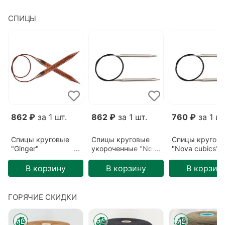
(027623)
СПИЦЫ
862 ₽
за 1 шт.
862 ₽
за 1 шт.
760 ₽
за 1 шт
Спицы круговые
Спицы круговые
Спицы кругов
"Ginger"
укороченные "Nova
"Nova cubics"
3,25мм/80см
cubics"
3,75мм/60см
5,5мм/40см
В корзину
В корзину
В корзин
ГОРЯЧИЕ СКИДКИ