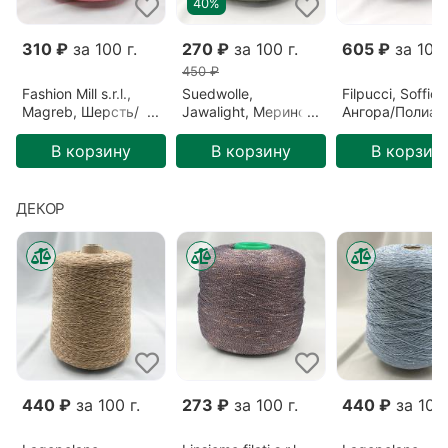
40%
310 ₽
за 100 г.
270 ₽
за 100 г.
605 ₽
за 100 
450 ₽
Fashion Mill s.r.l.,
Suedwolle,
Filpucci, Soffio,
Magreb, Шерсть/
Jawalight, Меринос,
Ангора/Полиам
Полиамид,
Зеленый/Ель
Бордовый/Бор
Розовый/Ягода
(S6F72809)
(213)
В корзину
В корзину
В корзин
(26640)
ДЕКОР
440 ₽
за 100 г.
273 ₽
за 100 г.
440 ₽
за 100 