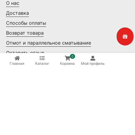
О нас
Доставка
Способы оплаты
Возврат товара
Отмот и параллельное сматывание
Оставить отзыв
0
Контакты
Главная
Каталог
Корзина
Мой профиль
Мелкий опт
Крупный опт
Ваша безопасность
8 (800) 550-14-65
Бесплатные звонки по России