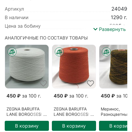
Артикул
24049
В наличии
1290 г.
Цена за бобину
5805 р.
Развернуть
Вес
1290 г.
АНАЛОГИЧНЫЕ ПО СОСТАВУ ТОВАРЫ
Производитель
ZEGNA BARUFFA LANE
BORGOSESIA
Коллекция
Cashwool
Базовый цвет
Коричневый
Цвет
Кирпичный (027623)
Метраж
1500 м/100 гр
Детальный состав
Меринос 100%
450 ₽
за 100 г.
450 ₽
за 100 г.
450 ₽
за 100 
ZEGNA BARUFFA
ZEGNA BARUFFA
Меринос,
LANE BORGOSESIA,
LANE BORGOSESIA,
Разноцветный/
Cashwool, Меринос,
Cashwool, Меринос,
Пчелиный рой
Белый/Белый
Коричневый/
(F2001)
В корзину
В корзину
В корзин
дракон (099054)
Кирпичный