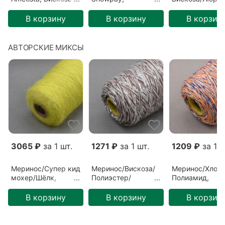
Люрекс, Серый/
Полиэстер/Хлопок/
Зеленый/Джун
Сияние звезды
Иные волокна/
(L6010)
В корзину
В корзину
В корзин
(103)
Пайетки, Бежевый/
Песчаный замок
(52)
АВТОРСКИЕ МИКСЫ
3065 ₽
за 1 шт.
1271 ₽
за 1 шт.
1209 ₽
за 1 ш
Меринос/Супер кид
Меринос/Вискоза/
Меринос/Хлопо
мохер/Шёлк,
Полиэстер/
Полиамид,
Разноцветный/
Полиамид,
Разноцветный/
Лимон (ГЛ-00050)
Разноцветный/
Голландия
В корзину
В корзину
В корзин
Латте (ГЛ-00075)
(ГЛ-00073)