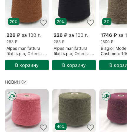
20%
20%
3%
226 ₽
за 100 г.
226 ₽
за 100 г.
1746 ₽
за 100
283 ₽
283 ₽
1800 ₽
Alpes manifattura
Alpes manifattura
Biagioli Modesto
filati s.p.a, Ortensia,
filati s.p.a, Ortensia,
Cashmere 100%
Меринос/Акрил,
Меринос/Акрил,
Кашемир, Зеле
Коричневый/Сигара
Черный/Безлунная
Готика (201522
В корзину
В корзину
В корзин
(2193)
ночь (00836)
НОВИНКИ
40%