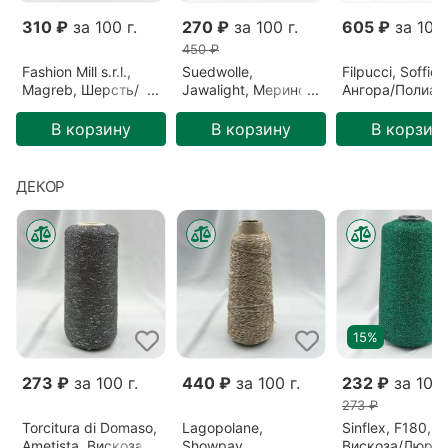
310 ₽
за 100 г.
270 ₽
за 100 г.
605 ₽
за 100 
450 ₽
Fashion Mill s.r.l.,
Suedwolle,
Filpucci, Soffio,
Magreb, Шерсть/
Jawalight, Меринос,
Ангора/Полиам
Полиамид,
Зеленый/Ель
Бордовый/Бор
Розовый/Ягода
(S6F72809)
(213)
В корзину
В корзину
В корзин
(26640)
ДЕКОР
15%
273 ₽
за 100 г.
440 ₽
за 100 г.
232 ₽
за 100 
273 ₽
Torcitura di Domaso,
Lagopolane,
Sinflex, F180,
Ametista, Вискоза/
Showpay,
Вискоза/Люрек