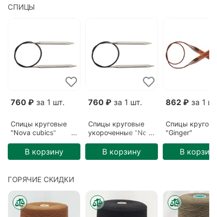
СПИЦЫ
760 ₽
за 1 шт.
760 ₽
за 1 шт.
862 ₽
за 1 шт
Спицы круговые
Спицы круговые
Спицы кругов
"Nova cubics"
укороченные "Nova
"Ginger"
3,75мм/60см
cubics"
3,25мм/80см
3,75мм/40см
В корзину
В корзину
В корзин
ГОРЯЧИЕ СКИДКИ