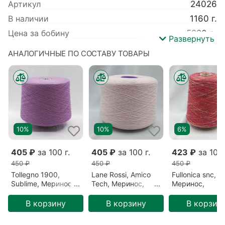
Артикул
24026
В наличии
1160 г.
Цена за бобину
5220 р.
Развернуть
Вес
1160 г.
АНАЛОГИЧНЫЕ ПО СОСТАВУ ТОВАРЫ
Производитель
Tollegno 1900
Коллекция
Harmony
Базовый цвет
Зеленый
,
Бежевый
Метраж
1500 м/100 гр
Цвет
Базано (13339)
10%
10%
6%
Детальный состав
Меринос 100%
405 ₽
за 100 г.
405 ₽
за 100 г.
423 ₽
за 100 
450 ₽
450 ₽
450 ₽
Tollegno 1900,
Lane Rossi, Amico
Fullonica snc,
Sublime, Меринос,
Tech, Меринос,
Меринос,
Сиреневый/
Розовый/Эос
Разноцветный/
Фиолетовый/
(100424-6)
Мексика (F103
В корзину
В корзину
В корзин
Черничный десерт
(87122)