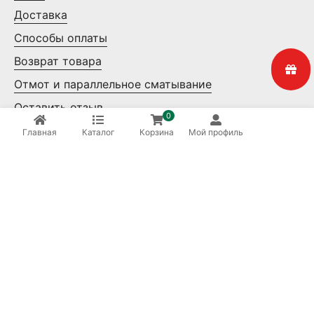
Доставка
Способы оплаты
Возврат товара
Отмот и параллельное сматывание
Оставить отзыв
0
Контакты
Главная
Каталог
Корзина
Мой профиль
Мелкий опт
Крупный опт
Ваша безопасность
8 (800) 550-14-65
Бесплатные звонки по России