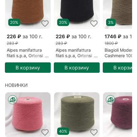
20%
20%
3%
226 ₽
за 100 г.
226 ₽
за 100 г.
1746 ₽
за 100
283 ₽
283 ₽
1800 ₽
Alpes manifattura
Alpes manifattura
Biagioli Modesto
filati s.p.a, Ortensia,
filati s.p.a, Ortensia,
Cashmere 100%
Меринос/Акрил,
Меринос/Акрил,
Кашемир, Зеле
Коричневый/Сигара
Черный/Безлунная
Готика (201522
В корзину
В корзину
В корзин
(2193)
ночь (00836)
НОВИНКИ
40%