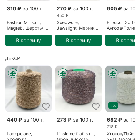
310 ₽
за 100 г.
270 ₽
за 100 г.
605 ₽
за 100 
450 ₽
Fashion Mill s.r.l.,
Suedwolle,
Filpucci, Soffio,
Magreb, Шерсть/
Jawalight, Меринос,
Ангора/Полиам
Полиамид,
Зеленый/Ель
Бордовый/Бор
Розовый/Ягода
(S6F72809)
(213)
В корзину
В корзину
В корзин
(26640)
ДЕКОР
5%
440 ₽
за 100 г.
273 ₽
за 100 г.
682 ₽
за 100 
718 ₽
Lagopolane,
Linsieme filati s.r.l.,
Хлопок/Пайетк
Showpay,
Moon, Вискоза/
2мм, Молочный