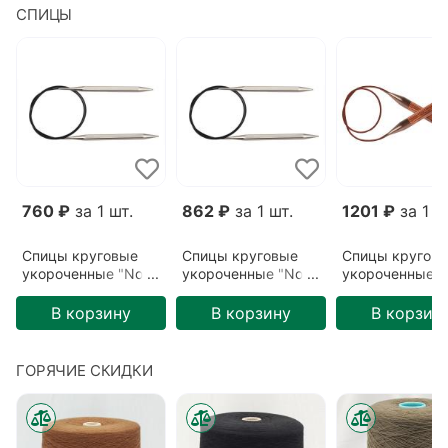
СПИЦЫ
760 ₽
за 1 шт.
862 ₽
за 1 шт.
1201 ₽
за 1 ш
Спицы круговые
Спицы круговые
Спицы кругов
укороченные "Nova
укороченные "Nova
укороченные
cubics"
cubics"
"Ginger"
3,75мм/40см
5,5мм/40см
5,5мм/40см
В корзину
В корзину
В корзин
ГОРЯЧИЕ СКИДКИ