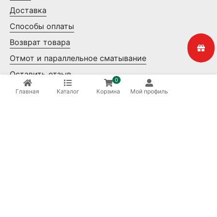
Доставка
Способы оплаты
Возврат товара
Отмот и параллельное сматывание
Оставить отзыв
0
Контакты
Главная
Каталог
Корзина
Мой профиль
Мелкий опт
Крупный опт
Ваша безопасность
8 (800) 550-14-65
Бесплатные звонки по России