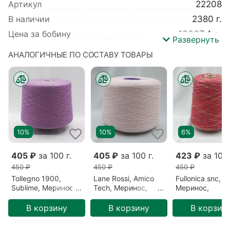
Артикул
22208
В наличии
2380 г.
Цена за бобину
10067.4 р.
Развернуть
Вес
2380 г.
АНАЛОГИЧНЫЕ ПО СОСТАВУ ТОВАРЫ
Производитель
Suedwolle
Коллекция
Victoria
Базовый цвет
Синий
Вид пряжи
Гребенная
Метраж
1500 м/100 гр
10%
10%
6%
Детальный состав
Меринос 100%
Цвет
Глубины окена (5E2775)
405 ₽
за 100 г.
405 ₽
за 100 г.
423 ₽
за 100 
450 ₽
450 ₽
450 ₽
Tollegno 1900,
Lane Rossi, Amico
Fullonica snc,
Sublime, Меринос,
Tech, Меринос,
Меринос,
Сиреневый/
Розовый/Эос
Разноцветный/
Фиолетовый/
(100424-6)
Мексика (F103
В корзину
В корзину
В корзин
Черничный десерт
(87122)